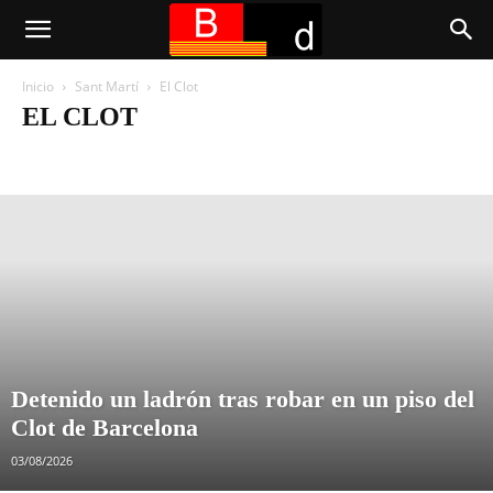
Inicio
Sant Martí
El Clot
EL CLOT
Diagonal Mar-Front Marítim del Poblenou
El Besòs i el Maresme
El Camp de l'Arpa del Clot
El Clot
El Parc i la Llacuna del Poblenou
El Poblenou
La Verneda i la Pau
La Vila Olímpica del Poblenou
Provençals del Poblenou
Sant Martí de Provençals
Detenido un ladrón tras robar en un piso del
Clot de Barcelona
03/08/2026