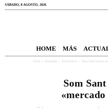
SÁBADO, 8 AGOSTO, 2026
HOME
MÁS
ACTUA
Inicio
Eixample
Sant Antoni
Som Sant Antoni rec
Som Sant 
«mercado d