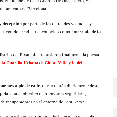
ls
, el intendente de la Guardia Urbana,
Calero
, y el
Ayuntamiento de Barcelona.
y decepción
por parte de las entidades vecinales y
conseguido erradicar el conocido como
“mercado de la
distrito del Eixample propusieron finalmente la puesta
e la Guardia Urbana de Ciutat Vella y la del
nentes a pie de calle
, que actuarán diariamente desde
ugada
, con el objetivo de reforzar la seguridad y
 de recuperadores en el entorno de Sant Antoni.
e este primer paso, aunque insisten en la necesidad