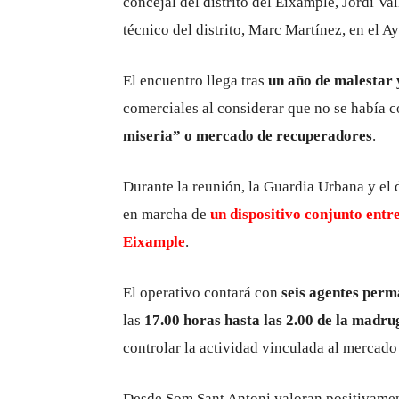
concejal del distrito del Eixample,
Jordi Val
técnico del distrito,
Marc Martínez
, en el 
El encuentro llega tras
un año de malestar 
comerciales al considerar que no se había 
miseria” o mercado de recuperadores
.
Durante la reunión, la Guardia Urbana y el 
en marcha de
un dispositivo conjunto entr
Eixample
.
El operativo contará con
seis agentes perma
las
17.00 horas hasta las 2.00 de la madr
controlar la actividad vinculada al mercado
Desde Som Sant Antoni valoran positivament