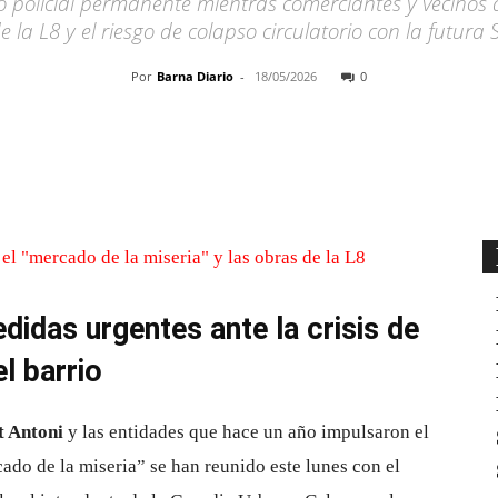
 policial permanente mientras comerciantes y vecinos 
 la L8 y el riesgo de colapso circulatorio con la futura 
Por
Barna Diario
-
18/05/2026
0
Cuota
idas urgentes ante la crisis de
l barrio
t Antoni
y las entidades que hace un año impulsaron el
do de la miseria” se han reunido este lunes con el