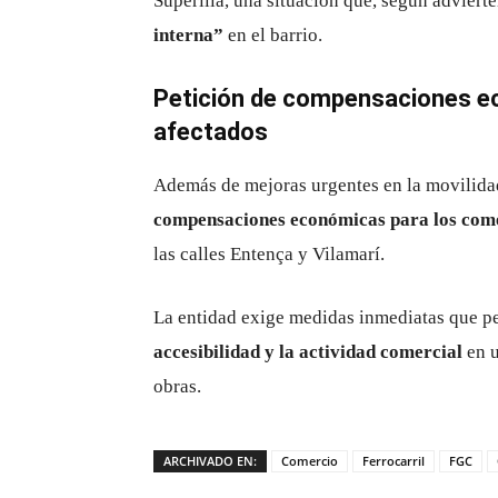
Superilla, una situación que, según adviert
interna”
en el barrio.
Petición de compensaciones e
afectados
Además de mejoras urgentes en la movilidad
compensaciones económicas para los com
las calles Entença y Vilamarí.
La entidad exige medidas inmediatas que p
accesibilidad y la actividad comercial
en u
obras.
ARCHIVADO EN:
Comercio
Ferrocarril
FGC