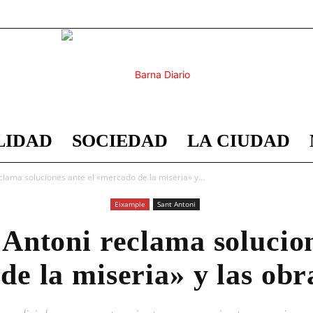
LIDAD
SOCIEDAD
LA CIUDAD
Barna
lama soluciones ante el «mercado de la miseria» y...
Eixample
Sant Antoni
Antoni reclama solucion
Diario
e la miseria» y las obr