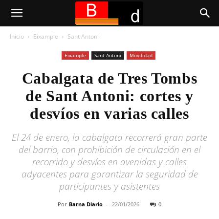
Inicio
Eixample
Sant Antoni
Eixample
Sant Antoni
Movilidad
Cabalgata de Tres Tombs
de Sant Antoni: cortes y
desvíos en varias calles
El 24 de enero, la cabalgata recorrerá gran parte
del barrio, con prohibición de circulación en el
recorrido y desvíos en avenidas y calles
adyacentes para garantizar la seguridad de
participantes y asistentes
Por
Barna Diario
-
22/01/2026
0