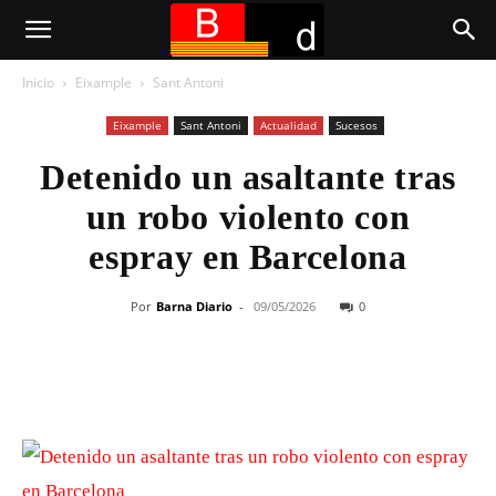
Inicio
Eixample
Sant Antoni
Eixample
Sant Antoni
Actualidad
Sucesos
Detenido un asaltante tras
un robo violento con
espray en Barcelona
Por
Barna Diario
-
09/05/2026
0