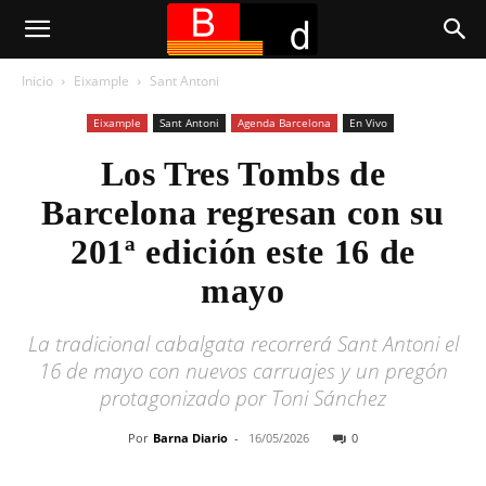
Inicio
Eixample
Sant Antoni
Eixample
Sant Antoni
Agenda Barcelona
En Vivo
Los Tres Tombs de
Barcelona regresan con su
201ª edición este 16 de
mayo
La tradicional cabalgata recorrerá Sant Antoni el
16 de mayo con nuevos carruajes y un pregón
protagonizado por Toni Sánchez
Por
Barna Diario
-
16/05/2026
0