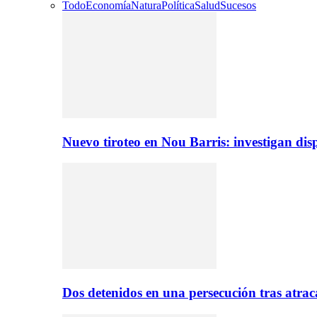
Todo
Economía
Natura
Política
Salud
Sucesos
Nuevo tiroteo en Nou Barris: investigan dis
Dos detenidos en una persecución tras atr