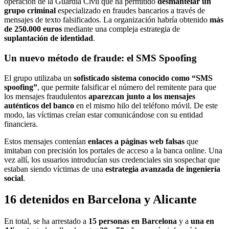
operación de la Guardia Civil que ha permitido
desmantelar un
grupo criminal
especializado en fraudes bancarios a través de
mensajes de texto falsificados. La organización habría obtenido
más
de 250.000 euros
mediante una compleja estrategia de
suplantación de identidad
.
Un nuevo método de fraude: el SMS Spoofing
El grupo utilizaba un
sofisticado sistema conocido como “SMS
spoofing”
, que permite falsificar el número del remitente para que
los mensajes fraudulentos
aparezcan junto a los mensajes
auténticos del banco
en el mismo hilo del teléfono móvil. De este
modo, las víctimas creían estar comunicándose con su entidad
financiera.
Estos mensajes contenían
enlaces a páginas web falsas
que
imitaban con precisión los portales de acceso a la banca online. Una
vez allí, los usuarios introducían sus credenciales sin sospechar que
estaban siendo víctimas de una
estrategia avanzada de ingeniería
social
.
16 detenidos en Barcelona y Alicante
En total, se ha arrestado a
15 personas en Barcelona
y a
una en