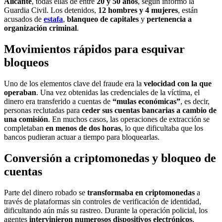
Alicante
, todas ellas de entre
20 y 50 años
, según informó la
Guardia Civil. Los detenidos,
12 hombres y 4 mujeres
, están
acusados de
estafa
,
blanqueo de capitales
y
pertenencia a
organización criminal
.
Movimientos rápidos para esquivar
bloqueos
Uno de los elementos clave del fraude era la
velocidad con la que
operaban
. Una vez obtenidas las credenciales de la víctima, el
dinero era transferido a cuentas de
“mulas económicas”
, es decir,
personas reclutadas para
ceder sus cuentas bancarias a cambio de
una comisión
. En muchos casos, las operaciones de extracción se
completaban
en menos de dos horas
, lo que dificultaba que los
bancos pudieran actuar a tiempo para bloquearlas.
Conversión a criptomonedas y bloqueo de
cuentas
Parte del dinero robado se
transformaba en criptomonedas
a
través de plataformas sin controles de verificación de identidad,
dificultando aún más su rastreo. Durante la operación policial, los
agentes
intervinieron numerosos dispositivos electrónicos
,