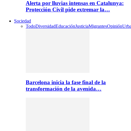
Alerta por lluvias intensas en Catalunya:
Protección Civil pide extremar la…
Sociedad
Todo
Diversidad
Educación
Justicia
Migrantes
Opinión
Urb
Barcelona inicia la fase final de la
transformación de la avenida…