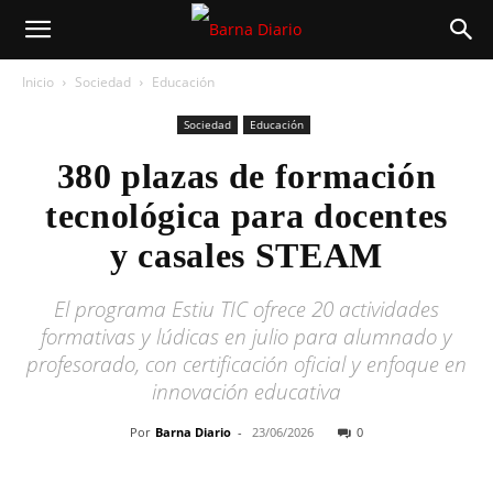
Inicio
Sociedad
Educación
Sociedad
Educación
380 plazas de formación
tecnológica para docentes
y casales STEAM
El programa Estiu TIC ofrece 20 actividades
formativas y lúdicas en julio para alumnado y
profesorado, con certificación oficial y enfoque en
innovación educativa
Por
Barna Diario
-
23/06/2026
0