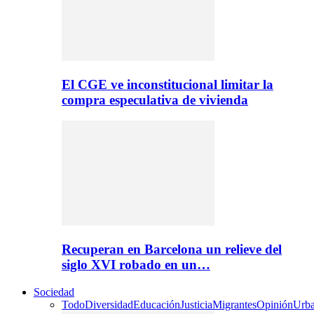
El CGE ve inconstitucional limitar la
compra especulativa de vivienda
Recuperan en Barcelona un relieve del
siglo XVI robado en un…
Sociedad
Todo
Diversidad
Educación
Justicia
Migrantes
Opinión
Urb