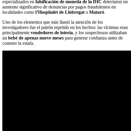
especializados en
falsificación de moneda de la DIC
detectaron un
aumento significativo de denuncias por pagos fraudulentos en
localidades como
l’Hospitalet de Llobregat
o
Mataró
.
Uno de los elementos que más llamó la atención de los
investigadores fue el patrón repetido en los hechos: las víctimas eran
principalmente
vendedores de lotería
, y los sospechosos utilizaban
un
bebé de apenas nueve meses
para generar confianza antes de
cometer la estafa.