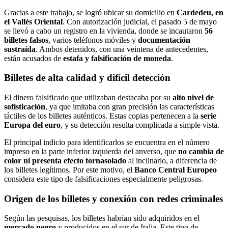
Gracias a este trabajo, se logró ubicar su domicilio en
Cardedeu, en
el Vallès Oriental
. Con autorización judicial, el pasado 5 de mayo
se llevó a cabo un registro en la vivienda, donde se incautaron
56
billetes falsos
, varios teléfonos móviles y
documentación
sustraída
. Ambos detenidos, con una veintena de antecedentes,
están acusados de
estafa y falsificación de moneda
.
Billetes de alta calidad y difícil detección
El dinero falsificado que utilizaban destacaba por su
alto nivel de
sofisticación
, ya que imitaba con gran precisión las características
táctiles de los billetes auténticos. Estas copias pertenecen a la
serie
Europa del euro
, y su detección resulta complicada a simple vista.
El principal indicio para identificarlos se encuentra en el número
impreso en la parte inferior izquierda del anverso, que
no cambia de
color ni presenta efecto tornasolado
al inclinarlo, a diferencia de
los billetes legítimos. Por este motivo, el
Banco Central Europeo
considera este tipo de falsificaciones especialmente peligrosas.
Origen de los billetes y conexión con redes criminales
Según las pesquisas, los billetes habrían sido adquiridos en el
mercado negro
y producidos en el sur de Italia. Este tipo de