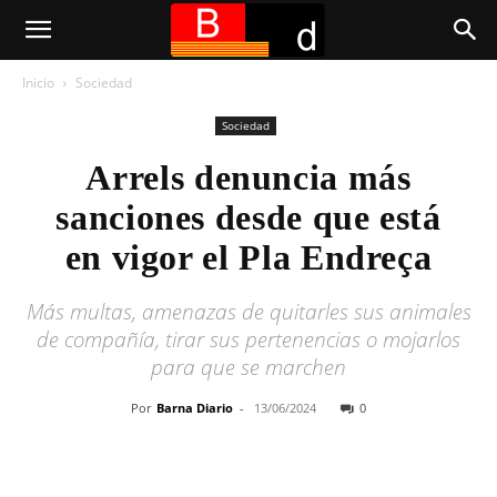
Inicio
Sociedad
Sociedad
Arrels denuncia más
sanciones desde que está
en vigor el Pla Endreça
Más multas, amenazas de quitarles sus animales
de compañía, tirar sus pertenencias o mojarlos
para que se marchen
Por
Barna Diario
-
13/06/2024
0