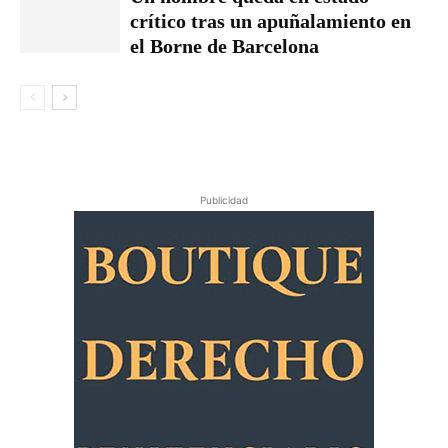
crítico tras un apuñalamiento en
el Borne de Barcelona
Publicidad