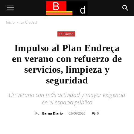
Inicio
La Ciudad
La Ciudad
Impulso al Plan Endreça
en verano con refuerzo de
servicios, limpieza y
seguridad
Un verano con más actividad y mayor exigencia
en el espacio público
Por
Barna Diario
-
03/06/2026
0