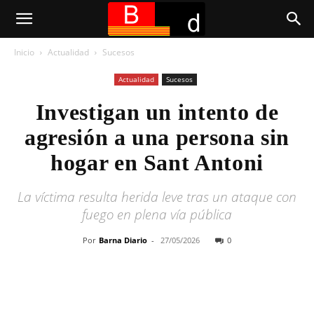
Inicio
Actualidad
Sucesos
Actualidad
Sucesos
Investigan un intento de
agresión a una persona sin
hogar en Sant Antoni
La víctima resulta herida leve tras un ataque con
fuego en plena vía pública
Por
Barna Diario
-
27/05/2026
0