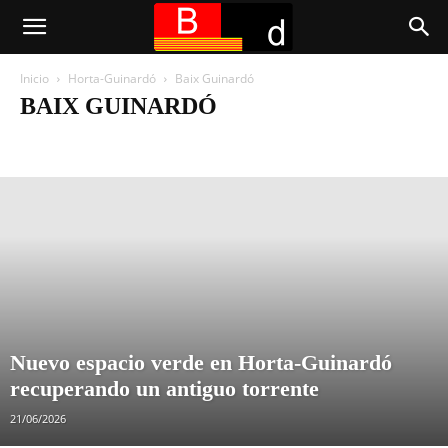
Inicio
Horta-Guinardó
Baix Guinardó
BAIX GUINARDÓ
Baix Guinardó
Can Baró
El Carmel
El Guinardó
Horta
La Clota
La Font d'en Fargues
La Teixonera
La Vall d'Hebrón
Montbau
Sant Genís dels Agudells
Nuevo espacio verde en Horta-Guinardó
recuperando un antiguo torrente
21/06/2026