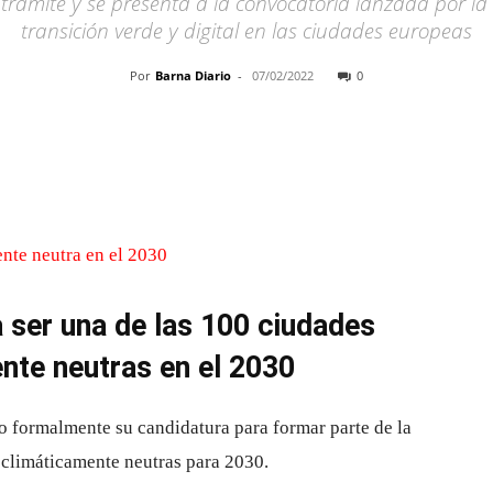
trámite y se presenta a la convocatoria lanzada por l
transición verde y digital en las ciudades europeas
Por
Barna Diario
-
07/02/2022
0
Cuota
 ser una de las 100 ciudades
ente neutras en el 2030
 formalmente su candidatura para formar parte de la
 climáticamente neutras para 2030.