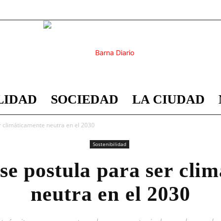
LIDAD
SOCIEDAD
LA CIUDAD
Barna
r climáticamente neutra en el 2030
Sostenibilidad
se postula para ser cli
Diario
neutra en el 2030