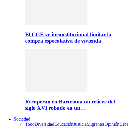
El CGE ve inconstitucional limitar la
compra especulativa de vivienda
Recuperan en Barcelona un relieve del
siglo XVI robado en un…
Sociedad
Todo
Diversidad
Educación
Justicia
Migrantes
Opinión
Urb