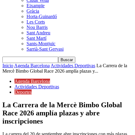
Ciutat Vella
Eixample
Gràcia
Horta-Guinardó
Les Corts
Nou Barris
Sant Andreu
Sant Martí
Sants-Montjuïc
Sarrià-Sant Gervasi
Inicio
Agenda Barcelona
Actividades Deportivas
La Carrera de la
Mercè Bimbo Global Race 2026 amplía plazas y...
Agenda Barcelona
Actividades Deportivas
Deportes
La Carrera de la Mercè Bimbo Global
Race 2026 amplía plazas y abre
inscripciones
La carrera del 20 de septiembre abre inscripciones con más plazas