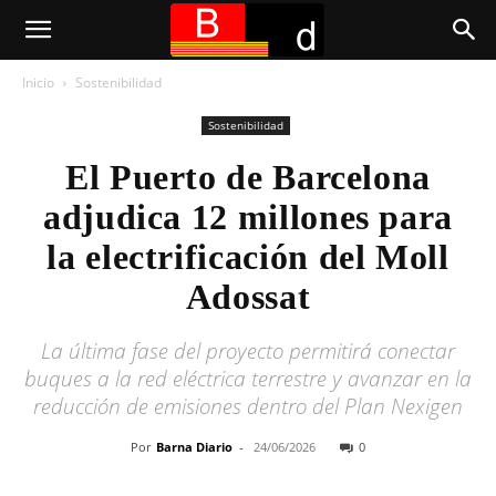
Inicio
Sostenibilidad
Sostenibilidad
El Puerto de Barcelona
adjudica 12 millones para
la electrificación del Moll
Adossat
La última fase del proyecto permitirá conectar
buques a la red eléctrica terrestre y avanzar en la
reducción de emisiones dentro del Plan Nexigen
Por
Barna Diario
-
24/06/2026
0