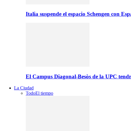
Italia suspende el espacio Schengen con Es
El Campus Diagonal-Besòs de la UPC tendr
La Ciudad
Todo
El tiempo