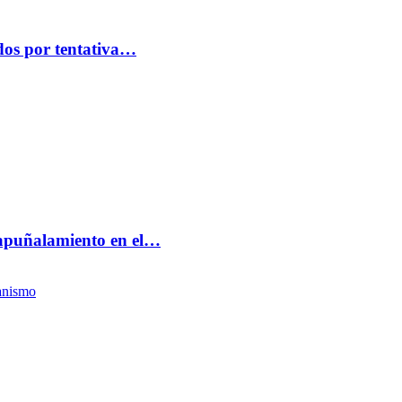
idos por tentativa…
 apuñalamiento en el…
anismo