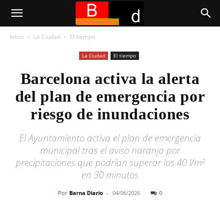
Inicio
La Ciudad
El tiempo
La Ciudad
El tiempo
Barcelona activa la alerta
del plan de emergencia por
riesgo de inundaciones
El Ayuntamiento activa el plan de emergencia
municipal tras el aviso naranja por
precipitaciones que podrían superar los 40 l/m²
en 30 minutos
Por
Barna Diario
-
04/06/2026
0