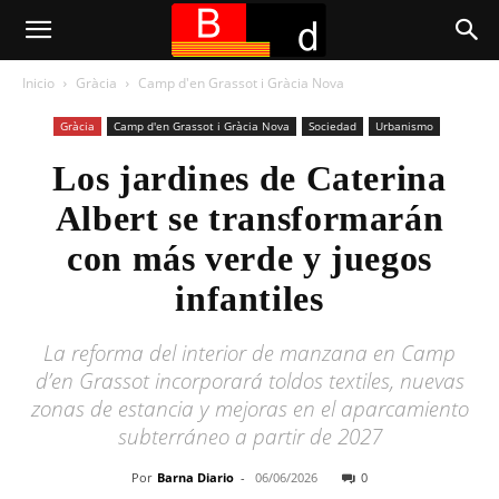
Inicio
Gràcia
Camp d'en Grassot i Gràcia Nova
Gràcia
Camp d'en Grassot i Gràcia Nova
Sociedad
Urbanismo
Los jardines de Caterina
Albert se transformarán
con más verde y juegos
infantiles
La reforma del interior de manzana en Camp
d’en Grassot incorporará toldos textiles, nuevas
zonas de estancia y mejoras en el aparcamiento
subterráneo a partir de 2027
Por
Barna Diario
-
06/06/2026
0