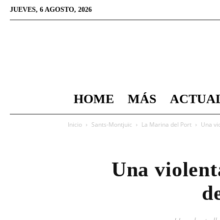
JUEVES, 6 AGOSTO, 2026
HOME
MÁS
ACTUA
Inicio
Sants-Montjuïc
La Marina del Port
Una vio
Una violent
d