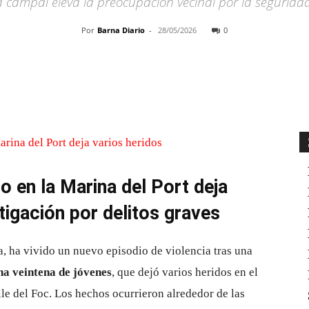
 campal eleva la preocupación vecinal por la segurida
Por
Barna Diario
-
28/05/2026
0
Cuota
o en la Marina del Port deja
tigación por delitos graves
a, ha vivido un nuevo episodio de violencia tras una
na veintena de jóvenes
, que dejó varios heridos en el
alle del Foc. Los hechos ocurrieron alrededor de las