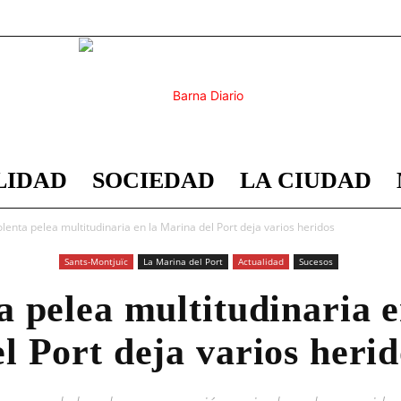
LIDAD
SOCIEDAD
LA CIUDAD
Barna
lenta pelea multitudinaria en la Marina del Port deja varios heridos
Sants-Montjuïc
La Marina del Port
Actualidad
Sucesos
a pelea multitudinaria 
Diario
el Port deja varios herid