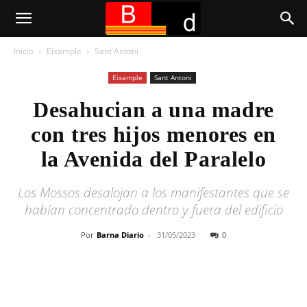
Inicio
Eixample
Sant Antoni
Eixample
Sant Antoni
Desahucian a una madre
con tres hijos menores en
la Avenida del Paralelo
Los Mossos desalojan a los manifestantes que se
habían concentrado dentro y fuera del edificio
Por
Barna Diario
-
31/05/2023
0