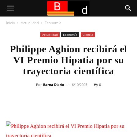
Inicio
Actualidad
Economía
Actualidad
Economía
Ciencia
Philippe Aghion recibirá el
VI Premio Hipatia por su
trayectoria científica
Por
Barna Diario
-
16/10/2025
0