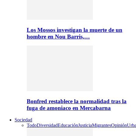
Los Mossos investigan la muerte de un
hombre en Nou Barris,…
Bonfred restablece la normalidad tras la
fuga de amoniaco en Mercabarna
Sociedad
Todo
Diversidad
Educación
Justicia
Migrantes
Opinión
Urb