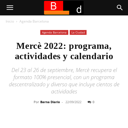
Inicio
Agenda Barcelona
Agenda Barcelona
La Ciudad
Mercè 2022: programa,
actividades y calendario
Del 23 al 26 de septiembre, Mercè recupera el
formato 100% presencial, con un programa
descentralizado y diverso que incluye cientos de
actividades
Por
Barna Diario
-
22/09/2022
0