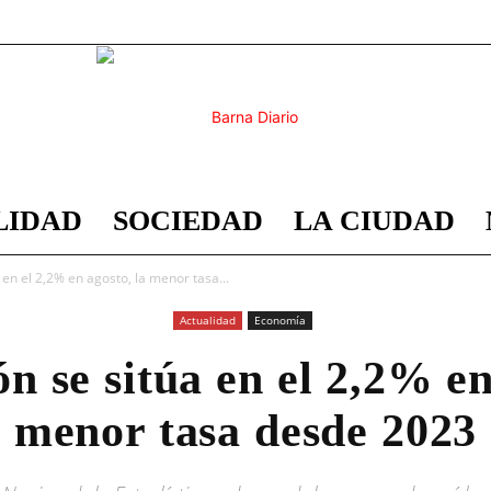
LIDAD
SOCIEDAD
LA CIUDAD
Barna
a en el 2,2% en agosto, la menor tasa...
Actualidad
Economía
ón se sitúa en el 2,2% en
Diario
menor tasa desde 2023