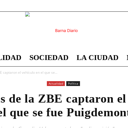
LIDAD
SOCIEDAD
LA CIUDAD
Barna
 captaron el vehículo en el que se...
Actualidad
Política
 de la ZBE captaron el
Diario
el que se fue Puigdemon