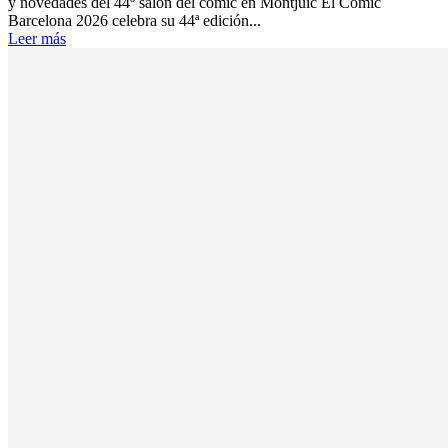
y novedades del 44º salón del cómic en Montjuïc El Comic
Barcelona 2026 celebra su 44ª edición...
Leer más