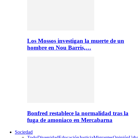
Los Mossos investigan la muerte de un
hombre en Nou Barris,…
Bonfred restablece la normalidad tras la
fuga de amoniaco en Mercabarna
Sociedad
Todo
Diversidad
Educación
Justicia
Migrantes
Opinión
Urb