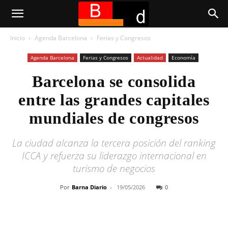
Inicio
Agenda Barcelona
Ferias y Congresos
Agenda Barcelona
Ferias y Congresos
Actualidad
Economía
Barcelona se consolida
entre las grandes capitales
mundiales de congresos
La ciudad alcanza la tercera posición del ranking
ICCA y refuerza su liderazgo internacional en
turismo de negocios
Por
Barna Diario
-
19/05/2026
0