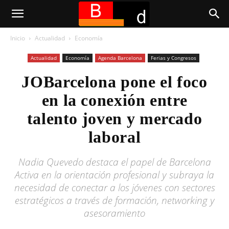
Inicio
Actualidad
Economía
Actualidad
Economía
Agenda Barcelona
Ferias y Congresos
JOBarcelona pone el foco
en la conexión entre
talento joven y mercado
laboral
Nadia Quevedo destaca el papel de Barcelona
Activa en la orientación profesional y subraya la
necesidad de conectar a los jóvenes con sectores
estratégicos a través de formación, networking y
asesoramiento