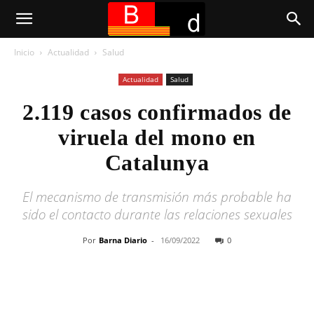
Inicio
Actualidad
Salud
Actualidad
Salud
2.119 casos confirmados de
viruela del mono en
Catalunya
El mecanismo de transmisión más probable ha
sido el contacto durante las relaciones sexuales
Por
Barna Diario
-
16/09/2022
0