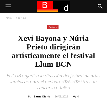
Inicio
Cultura
Cultura
Xevi Bayona y Núria
Prieto dirigirán
artísticamente el festival
Llum BCN
El ICUB adjudica la dirección del festival de artes
lumínicas para el periodo 2026-2029 tras un
concurso público
Por
Barna Diario
-
26/05/2026
0