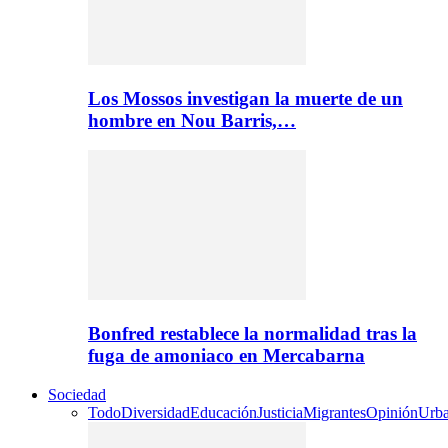
Los Mossos investigan la muerte de un
hombre en Nou Barris,…
Bonfred restablece la normalidad tras la
fuga de amoniaco en Mercabarna
Sociedad
Todo
Diversidad
Educación
Justicia
Migrantes
Opinión
Urb