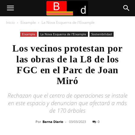
Inicio
Eixample
La Nova Esquerra de l'Eixample
Eixample
La Nova Esquerra de l'Eixample
Sostenibilidad
Los vecinos protestan por
las obras de la L8 de los
FGC en el Parc de Joan
Miró
Rechazan que el centro de operaciones se instale
en este espacio y denuncian que afectará a más
de 170 árboles
Por
Barna Diario
-
03/03/2023
0