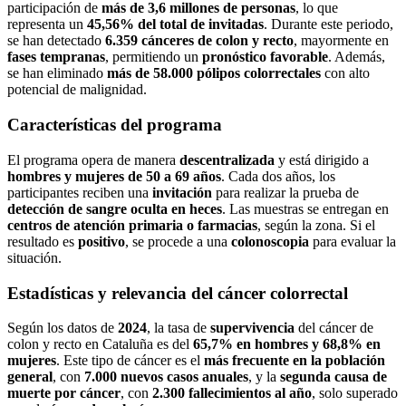
participación de
más de 3,6 millones de personas
, lo que
representa un
45,56% del total de invitadas
. Durante este periodo,
se han detectado
6.359 cánceres de colon y recto
, mayormente en
fases tempranas
, permitiendo un
pronóstico favorable
. Además,
se han eliminado
más de 58.000 pólipos colorrectales
con alto
potencial de malignidad.
Características del programa
El programa opera de manera
descentralizada
y está dirigido a
hombres y mujeres de 50 a 69 años
. Cada dos años, los
participantes reciben una
invitación
para realizar la prueba de
detección de sangre oculta en heces
. Las muestras se entregan en
centros de atención primaria o farmacias
, según la zona. Si el
resultado es
positivo
, se procede a una
colonoscopia
para evaluar la
situación.
Estadísticas y relevancia del cáncer colorrectal
Según los datos de
2024
, la tasa de
supervivencia
del cáncer de
colon y recto en Cataluña es del
65,7% en hombres y 68,8% en
mujeres
. Este tipo de cáncer es el
más frecuente en la población
general
, con
7.000 nuevos casos anuales
, y la
segunda causa de
muerte por cáncer
, con
2.300 fallecimientos al año
, solo superado