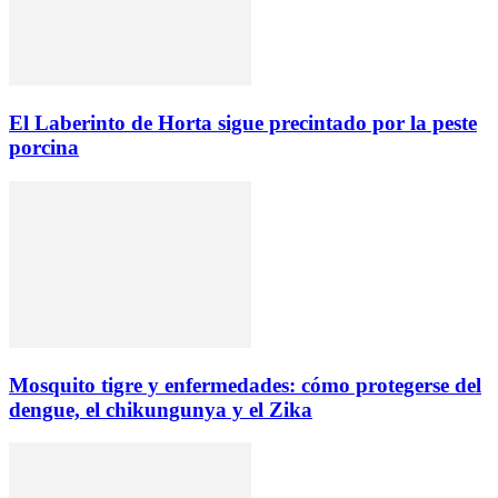
El Laberinto de Horta sigue precintado por la peste
porcina
Mosquito tigre y enfermedades: cómo protegerse del
dengue, el chikungunya y el Zika