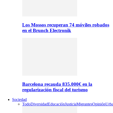
Los Mossos recuperan 74 móviles robados
en el Brunch Electronik
Barcelona recauda 835.000€ en la
regularización fiscal del turismo
Sociedad
Todo
Diversidad
Educación
Justicia
Migrantes
Opinión
Urb