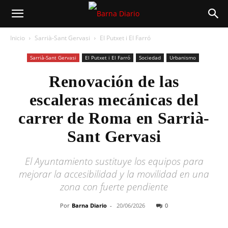
Inicio
Sarrià-Sant Gervasi
El Putxet i El Farró
Sarrià-Sant Gervasi
El Putxet i El Farró
Sociedad
Urbanismo
Renovación de las
escaleras mecánicas del
carrer de Roma en Sarrià-
Sant Gervasi
El Ayuntamiento sustituye los equipos para
mejorar la accesibilidad y la movilidad en una
zona con fuerte pendiente
Por
Barna Diario
-
20/06/2026
0