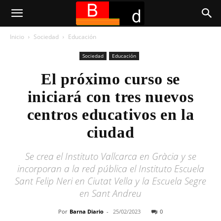
Inicio
Sociedad
Educación
Sociedad
Educación
El próximo curso se
iniciará con tres nuevos
centros educativos en la
ciudad
Se crea el Instituto Vallcarca en Gràcia y se
incorporan a la red pública el Instituto Escuela
Sant Felip Neri en Ciutat Vella y la Escuela Segre
en Sant Andreu
Por
Barna Diario
-
25/02/2023
0