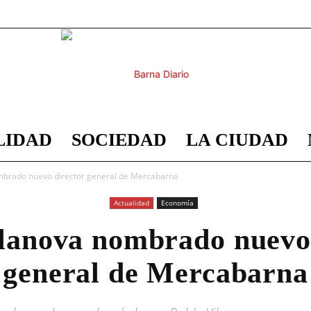
LIDAD
SOCIEDAD
LA CIUDAD
Barna
mbrado nuevo director general de Mercabarna
Actualidad
Economía
lanova nombrado nuevo
Diario
general de Mercabarna