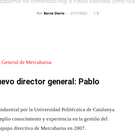
ercabarna ha nombrado hoy a Pablo Vilanova como nuev
Por
Barna Diario
-
21/11/2023
0
Cuota
evo director general: Pablo
industrial por la Universidad Politécnica de Catalunya
lio conocimiento y experiencia en la gestión del
 equipo directivo de Mercabarna en 2007.