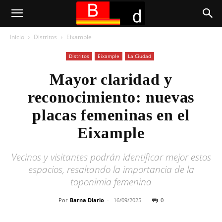
Inicio
Distritos
Eixample
Distritos
Eixample
La Ciudad
Mayor claridad y
reconocimiento: nuevas
placas femeninas en el
Eixample
Vecinos y visitantes podrán identificar mejor estos
espacios, resaltando la importancia de la
toponimia femenina
Por
Barna Diario
-
16/09/2025
0