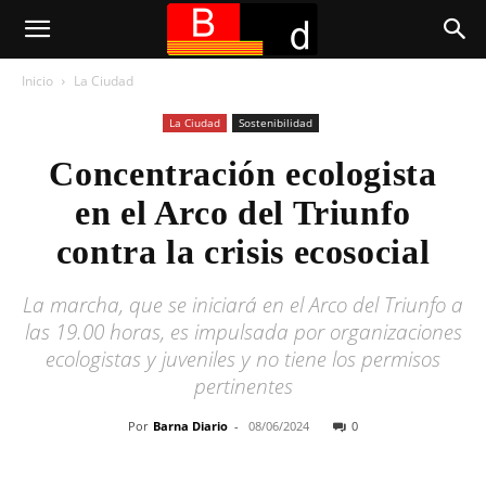
Inicio
La Ciudad
La Ciudad
Sostenibilidad
Concentración ecologista
en el Arco del Triunfo
contra la crisis ecosocial
La marcha, que se iniciará en el Arco del Triunfo a
las 19.00 horas, es impulsada por organizaciones
ecologistas y juveniles y no tiene los permisos
pertinentes
Por
Barna Diario
-
08/06/2024
0