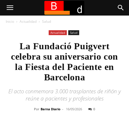
Inicio
Actualidad
Salud
Actualidad
Salud
La Fundació Puigvert
celebra su aniversario con
la Fiesta del Paciente en
Barcelona
El acto conmemora 3.000 trasplantes de riñón y
reúne a pacientes y profesionales
Por
Barna Diario
-
16/05/2026
0