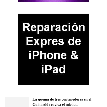
La quema de tres contenedores en el
Guinardó reaviva el miedo...