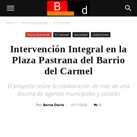
Inicio
Horta-Guinardó
El Carmel
Horta-Guinardó
El Carmel
Sociedad
Urbanismo
Intervención Integral en la
Plaza Pastrana del Barrio
del Carmel
El proyecto reúne la colaboración de más de una
docena de agentes municipales y sociales
Por
Barna Diario
-
15/11/2024
0