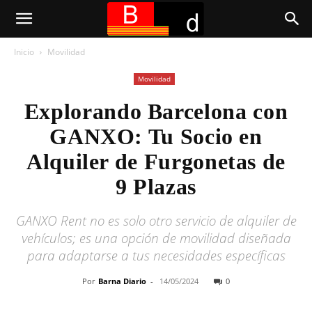
Inicio
Movilidad
Movilidad
Explorando Barcelona con
GANXO: Tu Socio en
Alquiler de Furgonetas de
9 Plazas
GANXO Rent no es solo otro servicio de alquiler de
vehículos; es una opción de movilidad diseñada
para adaptarse a tus necesidades específicas
Por
Barna Diario
-
14/05/2024
0