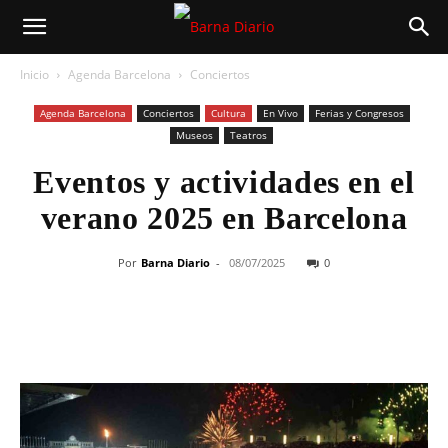
Inicio
Agenda Barcelona
Conciertos
Agenda Barcelona
Conciertos
Cultura
En Vivo
Ferias y Congresos
Museos
Teatros
Eventos y actividades en el
verano 2025 en Barcelona
Por
Barna Diario
-
08/07/2025
0