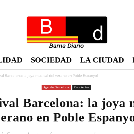
LIDAD
SOCIEDAD
LA CIUDAD
Barna
val Barcelona: la joya musical del verano en Poble Espanyol
Agenda Barcelona
Conciertos
val Barcelona: la joya 
Diario
verano en Poble Espanyo