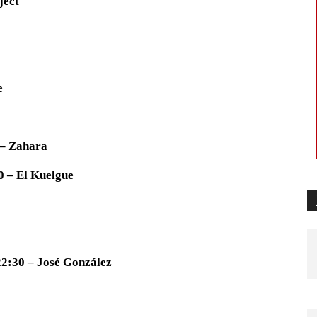
ject
e
 – Zahara
0 – El Kuelgue
22:30 – José González