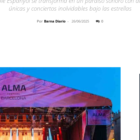
Poble Espanyol se transforma en un paraíso sonoro con ar
únicas y conciertos inolvidables bajo las estrellas
Por
Barna Diario
-
26/06/2025
0
Cuota