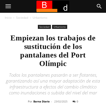
Inicio
Sociedad
Urbanismo
Sociedad
Urbanismo
Empiezan los trabajos de
sustitución de los
pantalanes del Port
Olímpic
Todos los pantalanes pasarán a ser flotantes,
garantizando así una mayor adaptación de esta
infraestructura a efectos del cambio climático
como inundaciones o subida del nivel del mar
Por
Barna Diario
-
23/02/2025
0