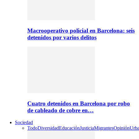
Macrooperativo policial en Barcelona: seis
detenidos por varios delitos
Cuatro detenidos en Barcelona por robo
de cableado de cobre en…
Sociedad
Todo
Diversidad
Educación
Justicia
Migrantes
Opinión
Urb