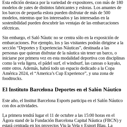
Esta edición destaca por la variedad de expositores, con más de 180
modelos de yates de distintos fabricantes y esloras. Los amantes de
los barcos de pequeña eslora pueden disfrutar de más de 500
modelos, mientras que los interesados ​​y las interesadas en la
sostenibilidad pueden descubrir las ventajas de las embarcaciones
eléctricas.
Sin embargo, el Saló Nàutic no se centra sólo en la exposición de
embarcaciones. Por ejemplo, los y las visitantes podrán dirigirse a la
sección “Deportes y Experiencias Náuticas”, destinada a las
personas que quieran disfrutar de la náutica sin tener un barco, o
iniciarse por primera vez en esta modalidad deportiva con disciplinas
como la vela ligera, el pádel surf, el windsurf, las canoas o kayaks,
entre otros. Además, habrá todo un espacio dedicado a la Copa
América 2024, el “America’s Cup Experience”, y una zona de
foodtrucks.
El Instituto Barcelona Deportes en el Salón Náutico
Este año, el Institut Barcelona Esports participa en el Salón Náutico
con dos actividades.
La primera tendrá lugar el 11 de octubre a las 15:00 horas en el
Ágora stand de la Fundación Barcelona Capital Náutica (FBCN) y
estará centrada en los proyectos Viu la Vela y Esport Blau. La