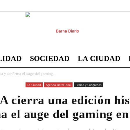
LIDAD
SOCIEDAD
LA CIUDAD
Barna
ca y confirma el auge del gaming...
La Ciudad
Agenda Barcelona
Ferias y Congresos
 cierra una edición his
Diario
a el auge del gaming en