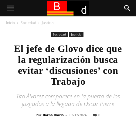
Inicio
Sociedad
Justicia
Sociedad
Justicia
El jefe de Glovo dice que
la regularización busca
evitar ‘discusiones’ con
Trabajo
Tito Álvarez comparece en la puerta de los
juzgados a la llegada de Oscar Pierre
Por
Barna Diario
-
03/12/2024
0