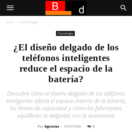
Inicio
Tecnología
Tecnología
¿El diseño delgado de los
teléfonos inteligentes
reduce el espacio de la
batería?
Descubre cómo el diseño delgado de los teléfonos
inteligentes afecta el espacio interno de la batería,
los límites de capacidad y cómo los fabricantes
equilibran la delgadez con la autonomía
Por
Agencias
-
07/07/2026
0