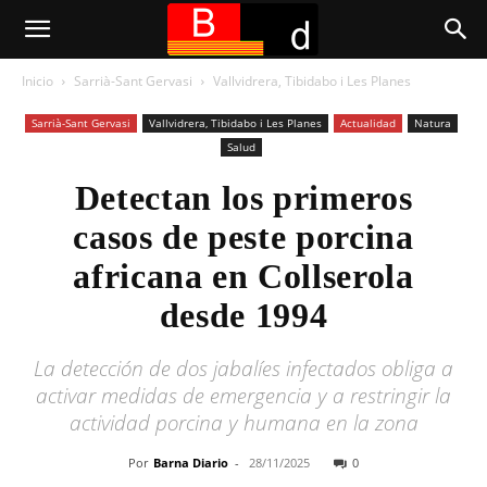
Inicio
Sarrià-Sant Gervasi
Vallvidrera, Tibidabo i Les Planes
Sarrià-Sant Gervasi
Vallvidrera, Tibidabo i Les Planes
Actualidad
Natura
Salud
Detectan los primeros
casos de peste porcina
africana en Collserola
desde 1994
La detección de dos jabalíes infectados obliga a
activar medidas de emergencia y a restringir la
actividad porcina y humana en la zona
Por
Barna Diario
-
28/11/2025
0